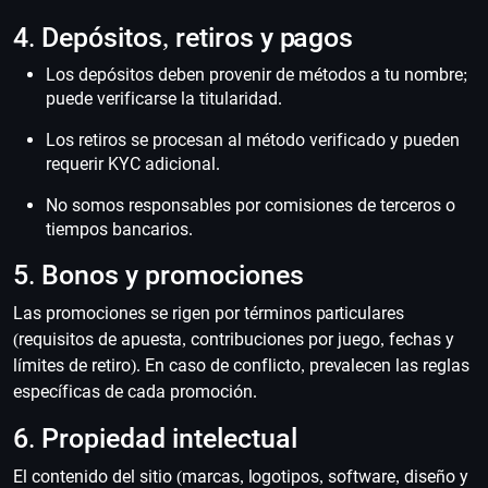
4. Depósitos, retiros y pagos
Los depósitos deben provenir de métodos a tu nombre;
puede verificarse la titularidad.
Los retiros se procesan al método verificado y pueden
requerir KYC adicional.
No somos responsables por comisiones de terceros o
tiempos bancarios.
5. Bonos y promociones
Las promociones se rigen por términos particulares
(requisitos de apuesta, contribuciones por juego, fechas y
límites de retiro). En caso de conflicto, prevalecen las reglas
específicas de cada promoción.
6. Propiedad intelectual
El contenido del sitio (marcas, logotipos, software, diseño y