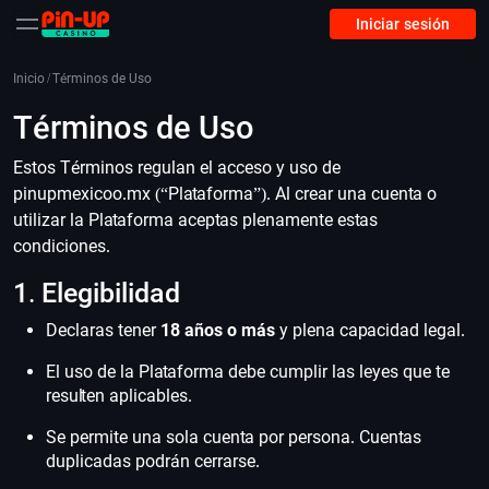
Iniciar sesión
Inicio
/
Términos de Uso
Términos de Uso
Estos Términos regulan el acceso y uso de
pinupmexicoo.mx (“Plataforma”). Al crear una cuenta o
utilizar la Plataforma aceptas plenamente estas
condiciones.
1. Elegibilidad
Declaras tener
18 años o más
y plena capacidad legal.
El uso de la Plataforma debe cumplir las leyes que te
resulten aplicables.
Se permite una sola cuenta por persona. Cuentas
duplicadas podrán cerrarse.