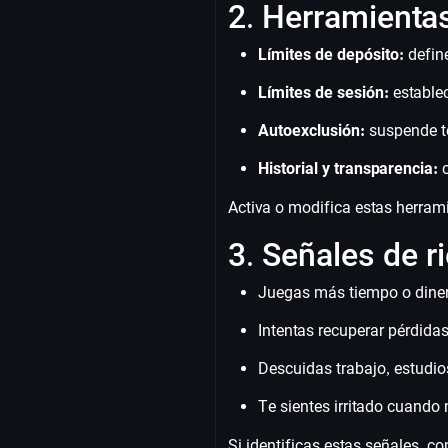
2. Herramientas
Límites de depósito:
defin
Límites de sesión:
estable
Autoexclusión:
suspende t
Historial y transparencia:
c
Activa o modifica estas herrami
3. Señales de r
Juegas más tiempo o dinero
Intentas recuperar pérdid
Descuidas trabajo, estudio
Te sientes irritado cuando
Si identificas estas señales, c